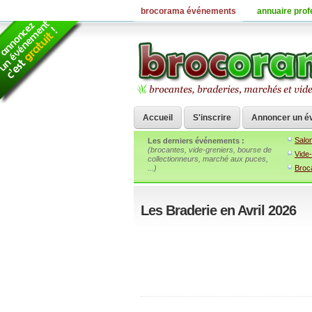
brocorama événements
annuaire prof
Accueil
S'inscrire
Annoncer un é
Salo
Les derniers événements
:
(brocantes, vide-greniers, bourse de
Vide
collectionneurs, marché aux puces,
...)
Broc
Les Braderie en Avril 2026