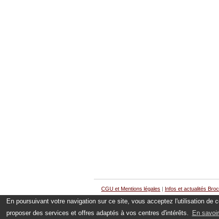
CGU et Mentions légales
|
Infos et actualités Bro
En poursuivant votre navigation sur ce site, vous acceptez l'utilisation de
proposer des services et offres adaptés à vos centres d'intérêts.
En savoir