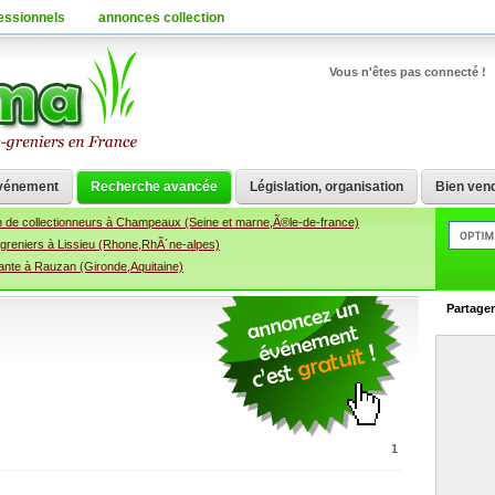
essionnels
annonces collection
Vous n'êtes pas connecté !
vénement
Recherche avancée
Législation, organisation
Bien vend
n de collectionneurs à Champeaux (Seine et marne,Ã®le-de-france)
-greniers à Lissieu (Rhone,RhÃ´ne-alpes)
ante à Rauzan (Gironde,Aquitaine)
Partage
1