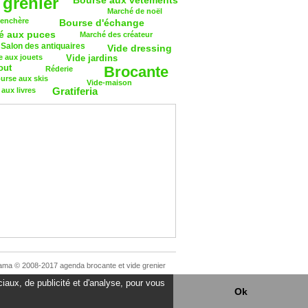
 grenier
Bourse aux vêtements
Marché de noël
 enchère
Bourse d'échange
é aux puces
Marché des créateur
Salon des antiquaires
Vide dressing
 aux jouets
Vide jardins
out
Brocante
Réderie
urse aux skis
Vide-maison
Gratiferia
aux livres
ama © 2008-2017 agenda brocante et vide grenier
iaux, de publicité et d'analyse, pour vous
Ok