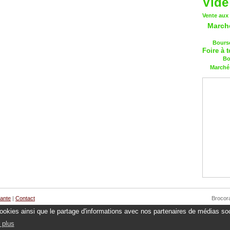
Vide
Vente aux
March
Bourse
Foire à t
Bo
Marché 
cante
|
Contact
Brocor
 cookies ainsi que le partage d'informations avec nos partenaires de médias soc
 plus