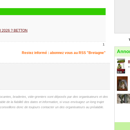
ril 2026 ? BETTON
1
Annon
Restez informé : abonnez vous au RSS "Bretagne"
B
+
antes, braderies, vide-greniers sont déposés par des organisateurs et des
 de la fiabilité des dates et information, si vous envisagez un long trajet
onseillons donc de toujours contacter un des organisateurs au préalable.