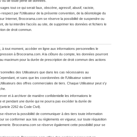
/ ou de toute perte de données.
ages tout ce qui serait faux, obscène, agressif, abusif, raciste,
-respect par l'Utilisateur de la présente convention, de la déontologie du
 sur Internet, Brocorama.com se réserve la possibilité de suspendre ou
nt, de lui interdire l'accès au site, de supprimer les données et fichiers le
ction de droit commun.
eut, à tout moment, accéder en ligne aux informations personnelles le
ppression à Brocorama.com. A la clôture du compte, les données pourront
 au maximum pour la durée de prescription de droit commun des actions
onnelles des Utilisateurs que dans les cas nécessaires au
ependant, et sans que les coordonnées de l'Utilisateur soient
lisateurs des offres commerciales de tiers. Chaque Utilisateur peut s'y
che.
ver et à archiver de manière confidentielle les informations le
 et pendant une durée qui ne pourra pas excéder la durée de
(article 2262 du Code Civil).
se réserve la possibilité de communiquer à des tiers toute information
pour se conformer aux lois ou règlements en vigueur, sur toute réquisition
ndarmerie. Brocorama.com se réserve également cette possibilité pour se