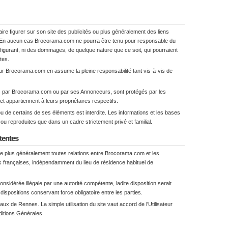
ire figurer sur son site des publicités ou plus généralement des liens
. En aucun cas Brocorama.com ne pourra être tenu pour responsable du
 figurant, ni des dommages, de quelque nature que ce soit, qui pourraient
ites.
ur Brocorama.com en assume la pleine responsabilité tant vis-à-vis de
érés par Brocorama.com ou par ses Annonceurs, sont protégés par les
le et appartiennent à leurs propriétaires respectifs.
 ou de certains de ses éléments est interdite. Les informations et les bases
ou reproduites que dans un cadre strictement privé et familial.
étentes
e plus généralement toutes relations entre Brocorama.com et les
ois françaises, indépendamment du lieu de résidence habituel de
onsidérée illégale par une autorité compétente, ladite disposition serait
dispositions conservant force obligatoire entre les parties.
naux de Rennes. La simple utilisation du site vaut accord de l'Utilisateur
itions Générales.