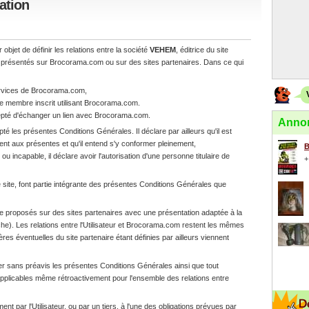
ation
bjet de définir les relations entre la société
VEHEM
, éditrice du site
es présentés sur Brocorama.com ou sur des sites partenaires. Dans ce qui
services de Brocorama.com,
ou le membre inscrit utilisant Brocorama.com.
cepté d'échanger un lien avec Brocorama.com.
Annon
pté les présentes Conditions Générales. Il déclare par ailleurs qu'il est
t aux présentes et qu'il entend s'y conformer pleinement,
B
ou incapable, il déclare avoir l'autorisation d'une personne titulaire de
+
le site, font partie intégrante des présentes Conditions Générales que
 proposés sur des sites partenaires avec une présentation adaptée à la
e). Les relations entre l'Utilisateur et Brocorama.com restent les mêmes
es éventuelles du site partenaire étant définies par ailleurs viennent
er sans préavis les présentes Conditions Générales ainsi que tout
pplicables même rétroactivement pour l'ensemble des relations entre
t par l'Utilisateur, ou par un tiers, à l'une des obligations prévues par