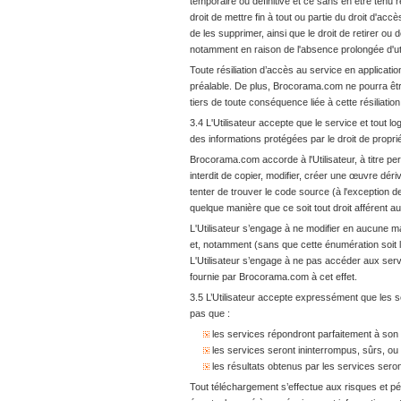
temporaire ou définitive et ce sans en être tenu
droit de mettre fin à tout ou partie du droit d'ac
de les supprimer, ainsi que le droit de retirer o
notamment en raison de l'absence prolongée d'uti
Toute résiliation d’accès au service en applica
préalable. De plus, Brocorama.com ne pourra être 
tiers de toute conséquence liée à cette résiliation
3.4 L'Utilisateur accepte que le service et tout l
des informations protégées par le droit de propriét
Brocorama.com accorde à l'Utilisateur, à titre perso
interdit de copier, modifier, créer une œuvre dér
tenter de trouver le code source (à l'exception de
quelque manière que ce soit tout droit afférent aux
L'Utilisateur s’engage à ne modifier en aucune man
et, notamment (sans que cette énumération soit l
L'Utilisateur s’engage à ne pas accéder aux serv
fournie par Brocorama.com à cet effet.
3.5 L’Utilisateur accepte expressément que les se
pas que :
les services répondront parfaitement à son 
les services seront ininterrompus, sûrs, ou
les résultats obtenus par les services seron
Tout téléchargement s’effectue aux risques et pé