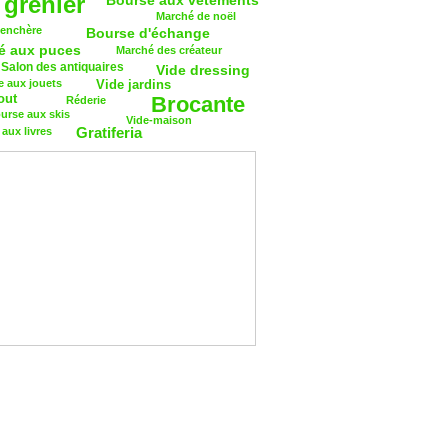
 grenier
Bourse aux vêtements
Marché de noël
 enchère
Bourse d'échange
é aux puces
Marché des créateur
Salon des antiquaires
Vide dressing
 aux jouets
Vide jardins
out
Brocante
Réderie
urse aux skis
Vide-maison
Gratiferia
aux livres