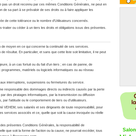
ue pas un droit reconnu par ces mêmes Conditions Générales, ne peut en
de sa part à se prévaloir de ses droits ou à faire appliquer les
urée de cette tolérance ou le nombre d'Utilisateurs concernés.
traiter ou céder à un tiers les droits et obligations issus des présentes.
n de moyen en ce qui concerne la continuité de ses services.
ésultat. En particulier, et sans que cette liste soit limitative, il ne peut
eure, à un cas fortuit ou du fait d'un tiers ; en cas de panne, de
ux programmes, matériels ou logiciels informatiques ou au réseau
 aux interruptions, suspensions ou fermetures du service.
e responsable des dommages directs ou indirects causés par la perte
ar des piratages informatiques, par la transmission ou diffusion
, par l'attitude ou le comportement de tiers ou d'utilisateurs.
té VEHEM, ses salariés et ses dirigeants de toute responsabilité, pour
u des services associés et ce, quelle que soit la cause invoquée ou réelle
s des présentes Conditions Générales, la responsabilité de
Salon
lle que soit la forme de l'action ou la cause, ne pourrait excéder, tous