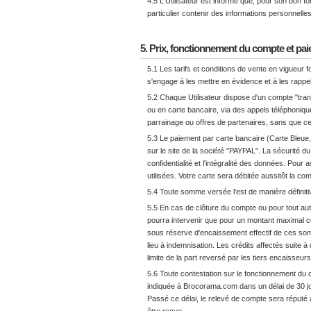
4.5 L'Utilisateur est informé que, pour son bon 
particulier contenir des informations personnelles
5. Prix, fonctionnement du compte et pa
5.1 Les tarifs et conditions de vente en vigueur
s'engage à les mettre en évidence et à les rap
5.2 Chaque Utilisateur dispose
d'un compte "tra
ou en carte bancaire, via des appels téléphoniqu
parrainage ou offres de partenaires, sans que cette
5.3 Le paiement par carte bancaire (Carte Bleue,
sur le site de la société "PAYPAL". La sécurité d
confidentialité et l'intégralité des données. Pou
utilisées. Votre carte sera débitée aussitôt la 
5.4 Toute somme versée l'est de manière définit
5.5 En cas de clôture du compte ou pour tout au
pourra intervenir que pour un montant maximal
sous réserve d'encaissement effectif de ces so
lieu à indemnisation. Les crédits affectés suite 
limite de la part reversé par les tiers encaisseu
5.6 Toute contestation sur le fonctionnement du c
indiquée à Brocorama.com dans un délai de 30 jo
Passé ce délai, le relevé de compte sera réputé 