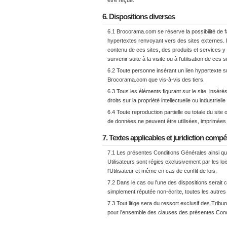
être reçue.
6. Dispositions diverses
6.1 Brocorama.com se réserve la possibilité de fa
hypertextes renvoyant vers des sites externes
contenu de ces sites, des produits et services y
survenir suite à la visite ou à l'utilisation de ces s
6.2 Toute personne insérant un lien hypertexte s
Brocorama.com que vis-à-vis des tiers.
6.3 Tous les éléments figurant sur le site, ins
droits sur la propriété intellectuelle ou industriel
6.4 Toute reproduction partielle ou totale du site
de données ne peuvent être utilisées, imprimées 
7. Textes applicables et juridiction comp
7.1 Les présentes Conditions Générales ainsi qu
Utilisateurs sont régies exclusivement par les l
l'Utilisateur et même en cas de conflit de lois.
7.2 Dans le cas ou l'une des dispositions serait c
simplement réputée non-écrite, toutes les autres 
7.3 Tout litige sera du ressort exclusif des Tribu
pour l'ensemble des clauses des présentes Cond