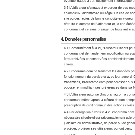
éventuel causé à son équipement informatique et
3.6 L'Utilisateur s’engage à expurger de ses mess
calomnieux, diffamatoire ou illégal. En cas de non
site ou des règles de bonne conduite en vigueur
détruire le compte de l'Utilisateur et, le cas échéa
concernant et ce sans préjuger de toute autre a
4. Données personnelles
4.1 Conformément à la loi, l'Utilisateur inscrit p
concernant et demander leur modification ou su
être archivées et conservées confidentiellement
civiles.
4.2 Brocorama.com ne transmet les données pers
fonctionnement du service et avec leur accord. C
transmises, Brocorama.com peut adresser aux Uti
opposer en modifiant ses préférences dans sa fi
4.3 L'Utilisateur autorise Brocorama.com à conser
concernant même après la clôture de son compte
prescription de droit commun des actions civiles 
4.4 Par dérogation à l'article 4.2 Brocorama.com 
nécessaire si celle-ci est raisonnablement utile 
judiciaire ou administrative, de police ou de ge
protéger, protéger ses utilisateurs ou tout tiers.