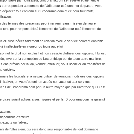
 responsable par l'Utilisateur. Brocorama.com se réserve également le
cès correspondant au compte de l'Utilisateur et à son mot de passe, voire
u de déplacer tout contenu sur Brocorama.com et ce pour tout motif,
lisation.
tion des termes des présentes peut intervenir sans mise en demeure
tenu pour responsable à l’encontre de l'Utilisateur ou à l'encontre de
.
ogiciel utilisé nécessairement en relation avec le service peuvent contenir
é intellectuelle en vigueur ou toute autre loi.
nnel, le droit non exclusif et non cessible d'utiliser ces logiciels. Il lui est
ivée, inverser la conception ou l'assemblage ou, de toute autre manière,
s cas prévus par la loi), vendre, attribuer, sous-licencier ou transférer de
 logiciels.
ière les logiciels et à ne pas utiliser de versions modifiées des logiciels
imitative), en vue d'obtenir un accès non autorisé aux services.
ices de Brocorama.com par un autre moyen que par l'interface qui lui est
rvices soient utilisés à ses risques et périls. Brocorama.com ne garantit
attente,
 dépourvus d’erreurs,
t exacts ou fiables,
rils de l’Utilisateur, qui sera donc seul responsable de tout dommage