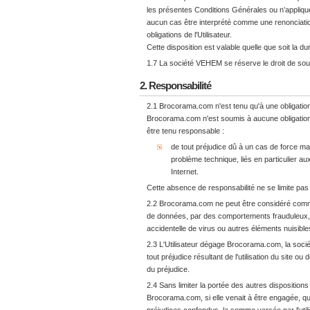
les présentes Conditions Générales ou n’appliq
aucun cas être interprété comme une renonciation 
obligations de l'Utilisateur.
Cette disposition est valable quelle que soit la d
1.7 La société VEHEM se réserve le droit de sous-
2. Responsabilité
2.1 Brocorama.com n'est tenu qu'à une obligatio
Brocorama.com n'est soumis à aucune obligation de r
être tenu responsable :
de tout préjudice dû à un cas de force maj
problème technique, liés en particulier a
Internet.
Cette absence de responsabilité ne se limite pas
2.2 Brocorama.com ne peut être considéré comm
de données, par des comportements frauduleux, p
accidentelle de virus ou autres éléments nuisibles
2.3 L'Utilisateur dégage Brocorama.com, la socié
tout préjudice résultant de l'utilisation du site o
du préjudice.
2.4 Sans limiter la portée des autres disposition
Brocorama.com, si elle venait à être engagée, que