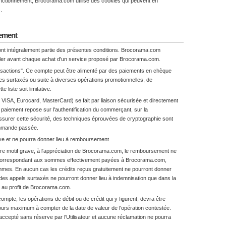
fonctionnement, Brocorama.com utilise des cookies qui peuvent en
.
iement
 font intégralement partie des présentes conditions. Brocorama.com
peler avant chaque achat d'un service proposé par Brocorama.com.
nsactions". Ce compte peut être alimenté par des paiements en chèque
es surtaxés ou suite à diverses opérations promotionnelles, de
 liste soit limitative.
 VISA, Eurocard, MasterCard) se fait par liaison sécurisée et directement
u paiement repose sur l'authentification du commerçant, sur la
r assurer cette sécurité, des techniques éprouvées de cryptographie sont
commande passée.
ive et ne pourra donner lieu à remboursement.
tre motif grave, à l'appréciation de Brocorama.com, le remboursement ne
 correspondant aux sommes effectivement payées à Brocorama.com,
mmes. En aucun cas les crédits reçus gratuitement ne pourront donner
à des appels surtaxés ne pourront donner lieu à indemnisation que dans la
rs au profit de Brocorama.com.
ompte, les opérations de débit ou de crédit qui y figurent, devra être
urs maximum à compter de la date de valeur de l'opération contestée.
accepté sans réserve par l'Utilisateur et aucune réclamation ne pourra