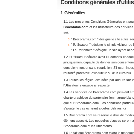
Conditions générales d'utilis
1. Généralités
1.1 Les présentes Conditions Générales ont pour o
Brocorama.com
et les utilisateurs des servic
suit :
" Brocorama.com " désigne le site et les 
" l'Utilisateur " désigne le simple visiteur 
" Le Partenaire " désigne un site ayant ac
1.2 L'Utilisateur déclare avoir lu, compris et acce
juridiquement capable de donner son consentemen
consciemment et sans restriction. S'il est mineur, 
l'autorité parentale, d'un tuteur ou d'un curateur.
1.3 Toutes les règles, diffusées par ailleurs sur 
l'Utilisateur s'engage à respecter.
1.4 Les services de Brocorama.com peuvent être
charte graphique du partenaire (en marque blanch
que sur Brocorama.com. Les conditions particulièr
s'ajouter le cas échéant à celles définies ici.
1.5 Brocorama.com se réserve le droit de modifi
élément associé. Les nouvelles clauses seront a
Brocorama.com et les utilisateurs.
1.6 Le fait que Brocorama.com tolère le manquemen