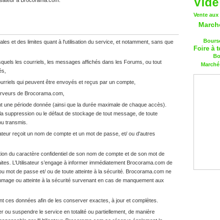
Vide
lisateur à Brocorama.com.
Vente aux
March
Bourse
s et des limites quant à l'utilisation du service, et notamment, sans que
Foire à t
Bo
uels les courriels, les messages affichés dans les Forums, ou tout
Marché 
és,
urriels qui peuvent être envoyés et reçus par un compte,
erveurs de Brocorama.com,
t une période donnée (ainsi que la durée maximale de chaque accès).
a suppression ou le défaut de stockage de tout message, de toute
ou transmis.
lisateur reçoit un nom de compte et un mot de passe, et/ ou d'autres
ation du caractère confidentiel de son nom de compte et de son mot de
faites. L’Utilisateur s’engage à informer immédiatement Brocorama.com de
 ou mot de passe et/ ou de toute atteinte à la sécurité. Brocorama.com ne
ommage ou atteinte à la sécurité survenant en cas de manquement aux
ent ces données afin de les conserver exactes, à jour et complètes.
r ou suspendre le service en totalité ou partiellement, de manière