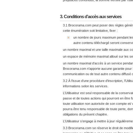
préjudices confondus, la somme versée par l'uti
3. Conditions d’accès aux services
3.1 Brocorama.com peut poser des règles générale
cette énumération soit limitative, fixer :
un nombre de jours maximum pendant lesq
autre contenu téléchargé seront conserv
un nombre maximal et une taille maximale aux co
un espace de mémoire maximal alloué sur les s
un nombre maximal d’accès à un service pendan
Brocorama.com n'apporte aucune garantie pour l
communication ou de tout autre contenu diffusé 
3.2 À l'issue d'une procédure d'inscription, l’Uti
informations selon les services.
L’Utilisateur est seul responsable de la conserv
passe et de toutes actions qui pourront en être 
toute utilisation non autorisée de son compte et/
pourra être tenu responsable de toute perte, d
obligations du présent chapitre.
L’Utilisateur s’engage à mettre à jour régulièrem
3.3 Brocorama.com se réserve le droit de modifie