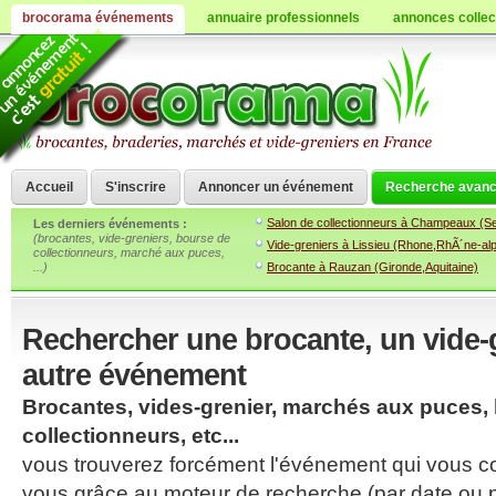
brocorama événements
annuaire professionnels
annonces collec
Accueil
S'inscrire
Annoncer un événement
Recherche avan
Salon de collectionneurs à Champeaux (Se
Les derniers événements
:
(brocantes, vide-greniers, bourse de
Vide-greniers à Lissieu (Rhone,RhÃ´ne-al
collectionneurs, marché aux puces,
...)
Brocante à Rauzan (Gironde,Aquitaine)
Rechercher une brocante, un vide-g
autre événement
Brocantes, vides-grenier, marchés aux puces,
collectionneurs, etc...
vous trouverez forcément l'événement qui vous c
vous grâce au moteur de recherche (par date ou pa