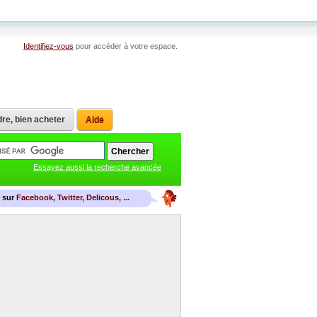
Identifiez-vous
pour accéder à votre espace.
re, bien acheter
Aide
Essayez aussi la recherche avancée
r sur
Facebook, Twitter, Delicous, ...