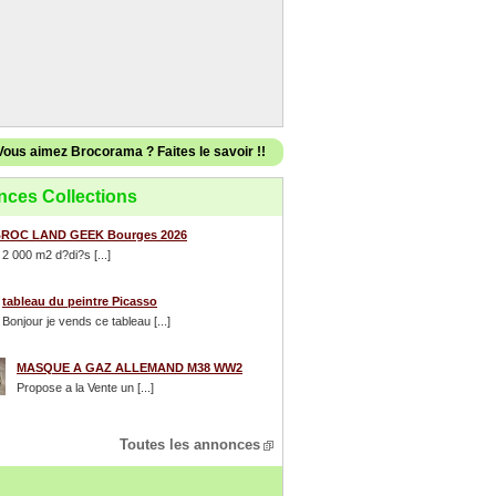
Vous aimez Brocorama ? Faites le savoir !!
ces Collections
ROC LAND GEEK Bourges 2026
 2 000 m2 d?di?s [...]
tableau du peintre Picasso
Bonjour je vends ce tableau [...]
MASQUE A GAZ ALLEMAND M38 WW2
Propose a la Vente un [...]
Toutes les annonces