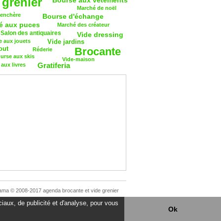
 grenier
Bourse aux vêtements
Marché de noël
 enchère
Bourse d'échange
é aux puces
Marché des créateur
Salon des antiquaires
Vide dressing
 aux jouets
Vide jardins
out
Brocante
Réderie
urse aux skis
Vide-maison
Gratiferia
aux livres
ama © 2008-2017 agenda brocante et vide grenier
iaux, de publicité et d'analyse, pour vous
Ok