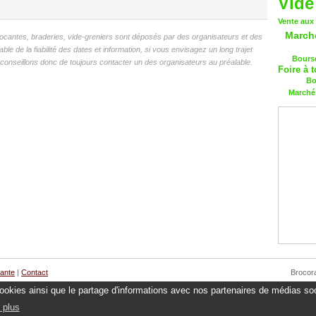
Vide
Vente aux
March
antes, braderies, vide-greniers sont déposés par des organisateurs et des
 de la fiabilité des dates et information, si vous envisagez un long trajet
Bourse
onseillons donc de toujours contacter un des organisateurs au préalable.
Foire à t
Bo
Marché 
cante
|
Contact
Brocor
 cookies ainsi que le partage d'informations avec nos partenaires de médias soc
 plus