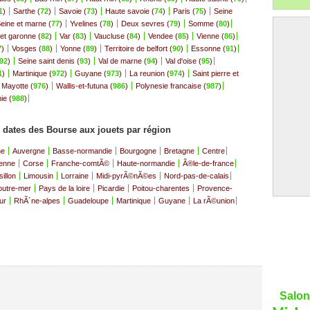
1
)
Sarthe (
72
)
Savoie (
73
)
Haute savoie (
74
)
Paris (
75
)
Seine
eine et marne (
77
)
Yvelines (
78
)
Deux sevres (
79
)
Somme (
80
)
et garonne (
82
)
Var (
83
)
Vaucluse (
84
)
Vendee (
85
)
Vienne (
86
)
7
)
Vosges (
88
)
Yonne (
89
)
Territoire de belfort (
90
)
Essonne (
91
)
92
)
Seine saint denis (
93
)
Val de marne (
94
)
Val d'oise (
95
)
1
)
Martinique (
972
)
Guyane (
973
)
La reunion (
974
)
Saint pierre et
Mayotte (
976
)
Wallis-et-futuna (
986
)
Polynesie francaise (
987
)
ie (
988
)
s dates des Bourse aux jouets par région
ne
Auvergne
Basse-normandie
Bourgogne
Bretagne
Centre
enne
Corse
Franche-comtÃ©
Haute-normandie
Ã®le-de-france
illon
Limousin
Lorraine
Midi-pyrÃ©nÃ©es
Nord-pas-de-calais
'outre-mer
Pays de la loire
Picardie
Poitou-charentes
Provence-
ur
RhÃ´ne-alpes
Guadeloupe
Martinique
Guyane
La rÃ©union
Salon