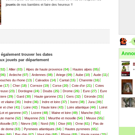
jouets
de nos bambins et faire des heureux !!
Annon
également trouver les dates
ux jouets par département
B
(
02
)
Allier (
03
)
Alpes de haute provence (
04
)
Hautes alpes (
05
)
+
(
06
)
Ardeche (
07
)
Ardennes (
08
)
Ariege (
09
)
Aube (
10
)
Aude (
11
)
ouches du rhone (
13
)
Calvados (
14
)
Cantal (
15
)
Charente (
16
)
e (
17
)
Cher (
18
)
Correze (
19
)
Corse (
20
)
Cote d'or (
21
)
Cotes
reuse (
23
)
Dordogne (
24
)
Doubs (
25
)
Drome (
26
)
Eure (
27
)
Eure
stere (
29
)
Gard (
30
)
Haute garonne (
31
)
Gers (
32
)
Gironde (
33
)
e et vilaine (
35
)
Indre (
36
)
Indre et loire (
37
)
Isere (
38
)
Jura (
39
)
ir et cher (
41
)
Loire (
42
)
Haute loire (
43
)
Loire atlantique (
44
)
Loiret
Lot et garonne (
47
)
Lozere (
48
)
Maine et loire (
49
)
Manche (
50
)
ute marne (
52
)
Mayenne (
53
)
Meurthe et moselle (
54
)
Meuse (
55
)
Moselle (
57
)
Nievre (
58
)
Nord (
59
)
Oise (
60
)
Orne (
61
)
Pas de
 de dome (
63
)
Pyrenees atlantiques (
64
)
Hautes pyrenees (
65
)
les (
66
)
Bas rhin (
67
)
Haut rhin (
68
)
Rhone (
69
)
Haute saone (
70
)