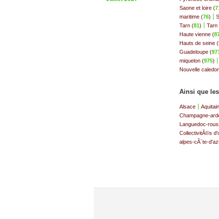
Saone et loire (
7
maritime (
76
)
S
Tarn (
81
)
Tarn 
Haute vienne (
8
Hauts de seine (
Guadeloupe (
97
miquelon (
975
)
Nouvelle caledon
Ainsi que le
Alsace
Aquitai
Champagne-ard
Languedoc-rouss
CollectivitÃ©s d
alpes-cÃ´te-d'az