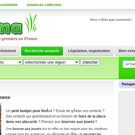
essionnels
annonces collection
Vous n'êtes pas connecté !
vénement
Recherche avancée
Législation, organisation
Bien vend
Partage
France
Un
petit budget pour NoÃ«l
? Envie de gÃ¢ter vos enfants ?
Des enfants qui grandissent et un besoin de
faire de la place
dans ses placards
? Pensez aux
bourses aux jouets
!!
Une
bourse aux jouets
est en effet un bon moyen pour les vendeurs
comme pour les acheteurs, en pÃ©riode de fÃªte, de
recycler les