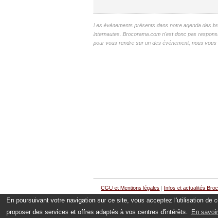
Les événements présents dans notre agenda des broc
internautes. Brocorama.com n'est donc pas responsable
pour vous rendre sur un des événement, nous vous c
CGU et Mentions légales
|
Infos et actualités Bro
En poursuivant votre navigation sur ce site, vous acceptez l'utilisation de
proposer des services et offres adaptés à vos centres d'intérêts.
En savoir