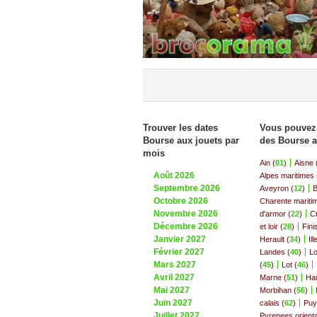
Trouver les dates
Vous pouvez 
Bourse aux jouets par
des Bourse a
mois
Ain (
01
)
Aisne 
Août 2026
Alpes maritimes 
Septembre 2026
Aveyron (
12
)
B
Octobre 2026
Charente maritim
Novembre 2026
d'armor (
22
)
C
Décembre 2026
et loir (
28
)
Fini
Janvier 2027
Herault (
34
)
Ill
Février 2027
Landes (
40
)
Lo
Mars 2027
(
45
)
Lot (
46
)
Avril 2027
Marne (
51
)
Ha
Mai 2027
Morbihan (
56
)
Juin 2027
calais (
62
)
Puy
Juillet 2027
Pyrenees orienta