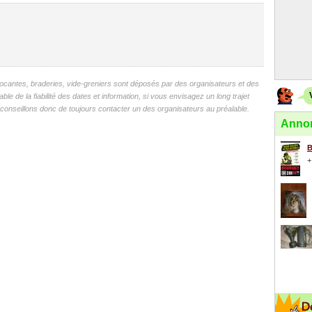
antes, braderies, vide-greniers sont déposés par des organisateurs et des
 de la fiabilité des dates et information, si vous envisagez un long trajet
onseillons donc de toujours contacter un des organisateurs au préalable.
Annon
B
+