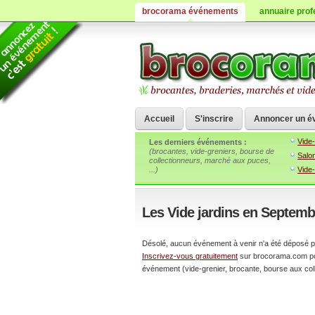
brocorama événements
annuaire prof
Accueil
S'inscrire
Annoncer un é
Vide-
Les derniers événements
:
(brocantes, vide-greniers, bourse de
Salo
collectionneurs, marché aux puces,
...)
Vide
Les Vide jardins en Septemb
Désolé, aucun événement à venir n'a été déposé po
Inscrivez-vous gratuitement
sur brocorama.com pour
événement (vide-grenier, brocante, bourse aux colle