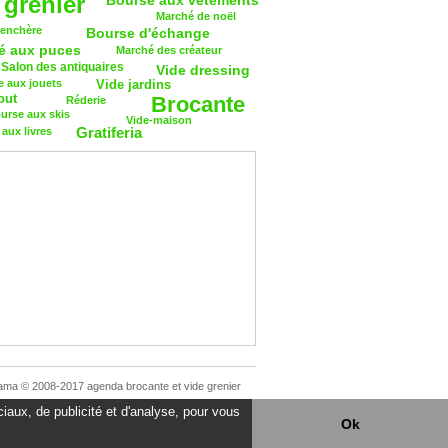
 grenier
Bourse aux vêtements
Marché de noël
 enchère
Bourse d'échange
é aux puces
Marché des créateur
Salon des antiquaires
Vide dressing
 aux jouets
Vide jardins
out
Brocante
Réderie
urse aux skis
Vide-maison
Gratiferia
aux livres
ama © 2008-2017 agenda brocante et vide grenier
iaux, de publicité et d'analyse, pour vous
Ok