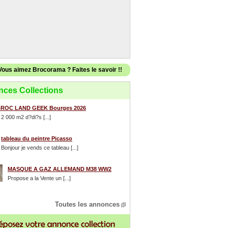
Vous aimez Brocorama ? Faites le savoir !!
ces Collections
ROC LAND GEEK Bourges 2026
 2 000 m2 d?di?s [...]
tableau du peintre Picasso
Bonjour je vends ce tableau [...]
MASQUE A GAZ ALLEMAND M38 WW2
Propose a la Vente un [...]
Toutes les annonces