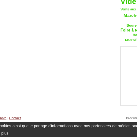
Vide
Vente aux
March
Bourse
Foire à t
Bo
Marché 
cante
|
Contact
Brocor
 cookies ainsi que le partage d'informations avec nos partenaires de médias soc
 plus