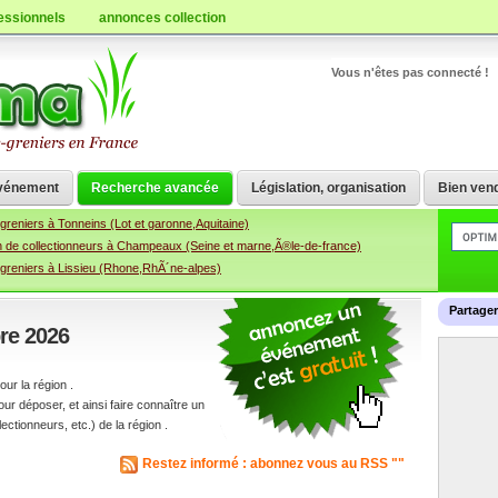
essionnels
annonces collection
Vous n'êtes pas connecté !
vénement
Recherche avancée
Législation, organisation
Bien vend
greniers à Tonneins (Lot et garonne,Aquitaine)
n de collectionneurs à Champeaux (Seine et marne,Ã®le-de-france)
-greniers à Lissieu (Rhone,RhÃ´ne-alpes)
Partage
re 2026
ur la région .
 déposer, et ainsi faire connaître un
ctionneurs, etc.) de la région .
Restez informé : abonnez vous au RSS ""