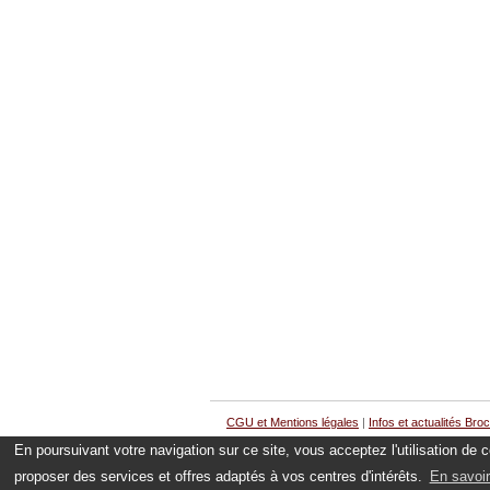
CGU et Mentions légales
|
Infos et actualités Bro
En poursuivant votre navigation sur ce site, vous acceptez l'utilisation de
proposer des services et offres adaptés à vos centres d'intérêts.
En savoir