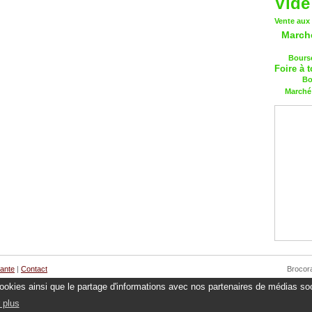
Vide
Vente aux
March
Bourse
Foire à t
Bo
Marché 
cante
|
Contact
Brocor
 cookies ainsi que le partage d'informations avec nos partenaires de médias soc
 plus