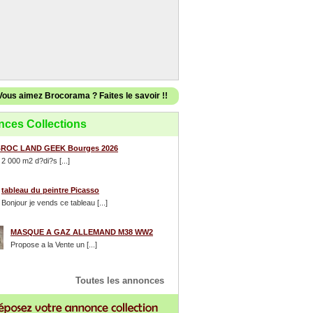
Vous aimez Brocorama ? Faites le savoir !!
ces Collections
ROC LAND GEEK Bourges 2026
 2 000 m2 d?di?s [...]
tableau du peintre Picasso
Bonjour je vends ce tableau [...]
MASQUE A GAZ ALLEMAND M38 WW2
Propose a la Vente un [...]
Toutes les annonces