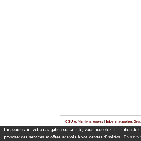
CGU et Mentions légales
|
Infos et actualités Bro
En poursuivant votre navigation sur ce site, vous acceptez l'utilisation de
proposer des services et offres adaptés à vos centres d'intérêts.
En savoir