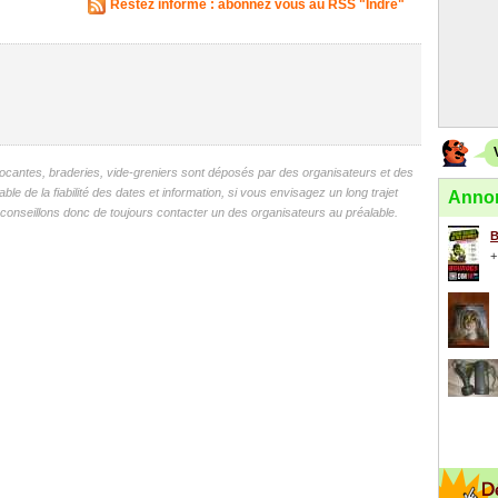
Restez informé : abonnez vous au RSS "Indre"
antes, braderies, vide-greniers sont déposés par des organisateurs et des
 de la fiabilité des dates et information, si vous envisagez un long trajet
Annon
onseillons donc de toujours contacter un des organisateurs au préalable.
B
+