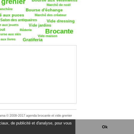
 grenier
Bourse aux vêtements
Marché de noël
 enchère
Bourse d'échange
é aux puces
Marché des créateur
Salon des antiquaires
Vide dressing
 aux jouets
Vide jardins
out
Brocante
Réderie
urse aux skis
Vide-maison
Gratiferia
aux livres
ama © 2008-2017 agenda brocante et vide grenier
iaux, de publicité et d'analyse, pour vous
Ok