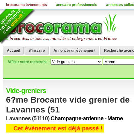
brocorama événements
annuaire professionnels
annonces collec
Accueil
S'inscrire
Annoncer un événement
Recherche avan
Affiner votre recherche :
Vide-greniers
6?me Brocante vide grenier de
Lavannes (51
Lavannes (51110)
Champagne-ardenne
-
Marne
Cet événement est déjà passé !