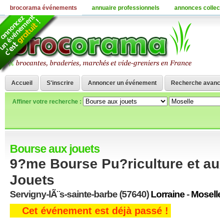
brocorama événements
annuaire professionnels
annonces collec
Accueil
S'inscrire
Annoncer un événement
Recherche avan
Affiner votre recherche :
Bourse aux jouets
9?me Bourse Pu?riculture et a
Jouets
Servigny-lÃ¨s-sainte-barbe (57640)
Lorraine
-
Mosell
Cet événement est déjà passé !